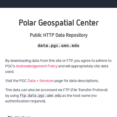
Polar Geospatial Center
Public HTTP Data Repository
data.pgc.umn.edu
By downloading data from this site or FTP, you agree to adhere to
PGC's
Acknowledgement Policy
and will appropriately cite data
used.
Visit the PGC
Data + Services
page for data descriptions.
This data can also be accessed via FTP (File Transfer Protocol)
by using
as the host name (no
ftp.data.pgc.umn.edu
authentication required).