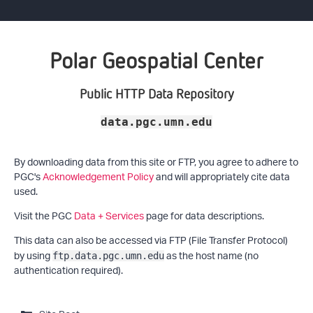
Polar Geospatial Center
Public HTTP Data Repository
data.pgc.umn.edu
By downloading data from this site or FTP, you agree to adhere to
PGC's
Acknowledgement Policy
and will appropriately cite data
used.
Visit the PGC
Data + Services
page for data descriptions.
This data can also be accessed via FTP (File Transfer Protocol)
by using
as the host name (no
ftp.data.pgc.umn.edu
authentication required).