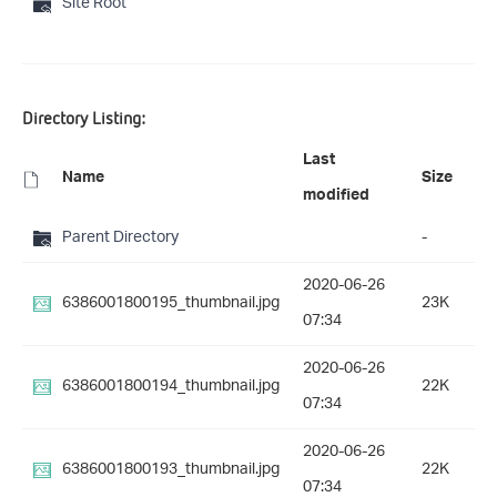
Site Root
Directory Listing:
Last
Name
Size
modified
Parent Directory
-
2020-06-26
6386001800195_thumbnail.jpg
23K
07:34
2020-06-26
6386001800194_thumbnail.jpg
22K
07:34
2020-06-26
6386001800193_thumbnail.jpg
22K
07:34