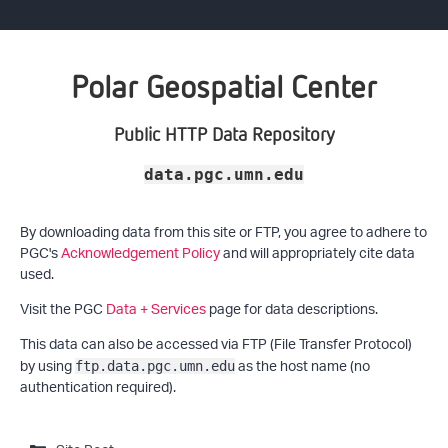
Polar Geospatial Center
Public HTTP Data Repository
data.pgc.umn.edu
By downloading data from this site or FTP, you agree to adhere to
PGC's
Acknowledgement Policy
and will appropriately cite data
used.
Visit the PGC
Data + Services
page for data descriptions.
This data can also be accessed via FTP (File Transfer Protocol)
by using
as the host name (no
ftp.data.pgc.umn.edu
authentication required).