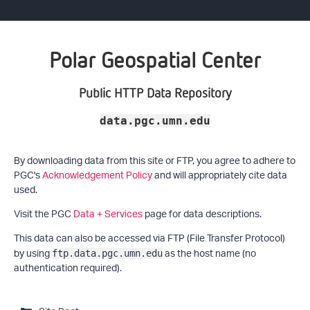
Polar Geospatial Center
Public HTTP Data Repository
data.pgc.umn.edu
By downloading data from this site or FTP, you agree to adhere to
PGC's
Acknowledgement Policy
and will appropriately cite data
used.
Visit the PGC
Data + Services
page for data descriptions.
This data can also be accessed via FTP (File Transfer Protocol)
by using
as the host name (no
ftp.data.pgc.umn.edu
authentication required).