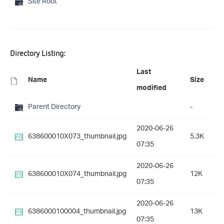
Site Root
Directory Listing:
Last
Name
Size
modified
Parent Directory
-
2020-06-26
638600010X073_thumbnail.jpg
5.3K
07:35
2020-06-26
638600010X074_thumbnail.jpg
12K
07:35
2020-06-26
6386000100004_thumbnail.jpg
13K
07:35