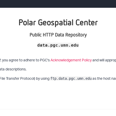
Polar Geospatial Center
Public HTTP Data Repository
data.pgc.umn.edu
P, you agree to adhere to PGC's
Acknowledgement Policy
and will approp
ata descriptions.
File Transfer Protocol) by using
as the host na
ftp.data.pgc.umn.edu