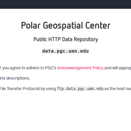
Polar Geospatial Center
Public HTTP Data Repository
data.pgc.umn.edu
P, you agree to adhere to PGC's
Acknowledgement Policy
and will approp
ata descriptions.
File Transfer Protocol) by using
as the host na
ftp.data.pgc.umn.edu