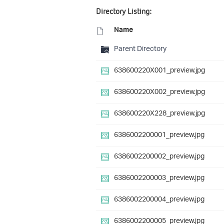
Directory Listing:
Name
Parent Directory
638600220X001_preview.jpg
638600220X002_preview.jpg
638600220X228_preview.jpg
6386002200001_preview.jpg
6386002200002_preview.jpg
6386002200003_preview.jpg
6386002200004_preview.jpg
6386002200005_preview.jpg