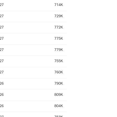
27
714K
27
729K
27
772K
27
775K
27
779K
27
755K
27
760K
26
790K
26
809K
26
804K