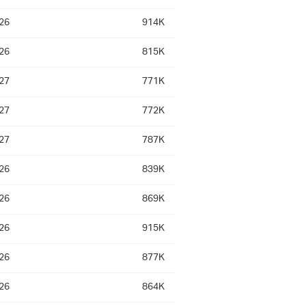
26
914K
26
815K
27
771K
27
772K
27
787K
26
839K
26
869K
26
915K
26
877K
26
864K