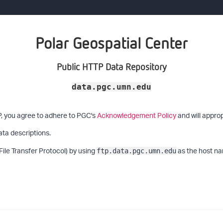
Polar Geospatial Center
Public HTTP Data Repository
data.pgc.umn.edu
P, you agree to adhere to PGC's
Acknowledgement Policy
and will approp
ata descriptions.
File Transfer Protocol) by using
as the host na
ftp.data.pgc.umn.edu