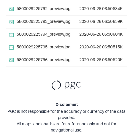
5800029225792_preview.jpg
2020-06-26 06:50
634K
5800029225793_preview.jpg
2020-06-26 06:50
659K
5800029225794_preview.jpg
2020-06-26 06:50
604K
5800029225795_preview.jpg
2020-06-26 06:50
515K
5800029225796_preview.jpg
2020-06-26 06:50
520K
Disclaimer:
PGC is not responsible for the accuracy or currency of the data
provided.
All maps and charts are for reference only and not for
navigational use.