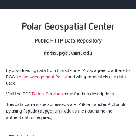
Polar Geospatial Center
Public HTTP Data Repository
data.pgc.umn.edu
By downloading data from this site or FTP, you agree to adhere to
PGC's
Acknowledgement Policy
and will appropriately cite data
used.
Visit the PGC
Data + Services
page for data descriptions.
This data can also be accessed via FTP (File Transfer Protocol)
by using
as the host name (no
ftp.data.pgc.umn.edu
authentication required).